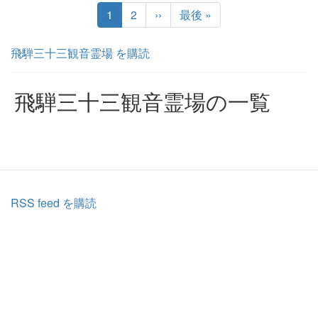
ペ
ー
カ
1
ペ
2
次
››
最
最後 »
ジ
レ
ー
ペ
終
送
ン
ジ
ー
ペ
飛騨三十三観音霊場 を購読
り
ト
ジ
ー
ペ
ジ
ー
飛騨三十三観音霊場の一覧
ジ
RSS feed を購読