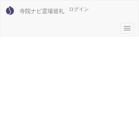
メ
User
ログイン
寺院ナビ霊場巡礼
イ
account
ン
コ
menu
Togg
ン
navig
テ
ン
ツ
に
移
動