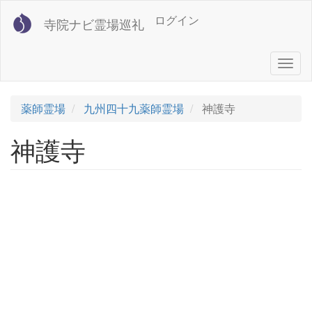
メ
User
ログイン
寺院ナビ霊場巡礼
イ
account
ン
コ
menu
Togg
ン
navig
テ
ン
薬師霊場
九州四十九薬師霊場
神護寺
ツ
に
神護寺
移
動