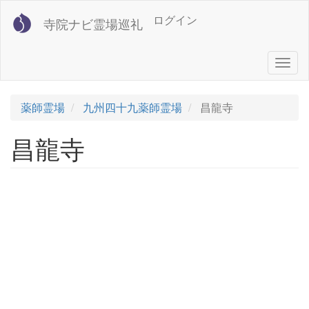
メ
User
ログイン
寺院ナビ霊場巡礼
イ
account
ン
コ
menu
Togg
ン
navig
テ
ン
薬師霊場
九州四十九薬師霊場
昌龍寺
ツ
に
昌龍寺
移
動