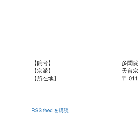
【院号】
多聞
【宗派】
天台
【所在地】
〒 0
RSS feed を購読