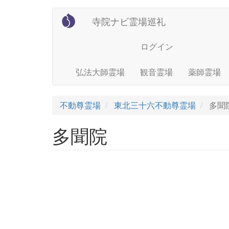
User
Main
メ
寺院ナビ霊場巡礼
イ
account
navigation
ン
menu
ログイン
コ
ン
テ
弘法大師霊場
観音霊場
薬師霊場
ン
ツ
に
不動尊霊場
東北三十六不動尊霊場
多聞
移
動
多聞院