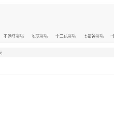
不動尊霊場
地蔵霊場
十三仏霊場
七福神霊場
院