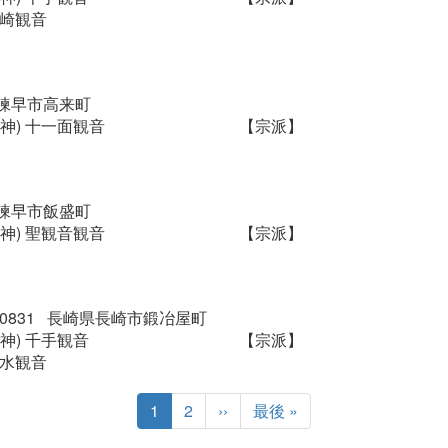
竹崎観音
諫早市高来町
神) 十一面観音
【宗派】
諫早市飯盛町
神) 聖観音観音
【宗派】
0-0831 長崎県長崎市鍛冶屋町
神) 千手観音
【宗派】
清水観音
カ
1
ペ
2
次
››
最
最後 »
レ
ー
ペ
終