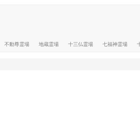
不動尊霊場
地蔵霊場
十三仏霊場
七福神霊場