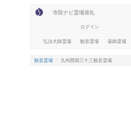
User
Main
メ
寺院ナビ霊場巡礼
イ
account
navigation
ン
menu
ログイン
コ
ン
テ
弘法大師霊場
観音霊場
薬師霊場
ン
ツ
に
観音霊場
九州西国三十三観音霊場
移
動