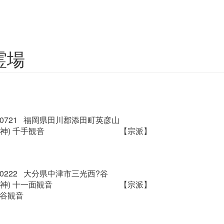
霊場
4-0721 福岡県田川郡添田町英彦山
神) 千手観音
【宗派】
9-0222 大分県中津市三光西?谷
神) 十一面観音
【宗派】
長谷観音