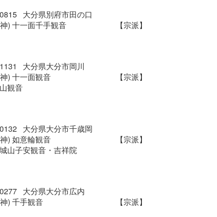
4-0815 大分県別府市田の口
祭神) 十一面千手観音
【宗派】
0-1131 大分県大分市岡川
神) 十一面観音
【宗派】
霊山観音
0-0132 大分県大分市千歳岡
神) 如意輪観音
【宗派】
高城山子安観音・吉祥院
0-0277 大分県大分市広内
神) 千手観音
【宗派】