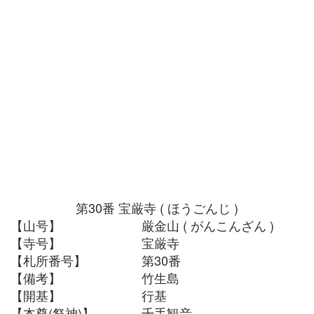
第30番
宝厳寺
( ほうごんじ )
【山号】
厳金山 ( がんこんざん )
【寺号】
宝厳寺
【札所番号】
第30番
【備考】
竹生島
【開基】
行基
【本尊(祭神)】
千手観音