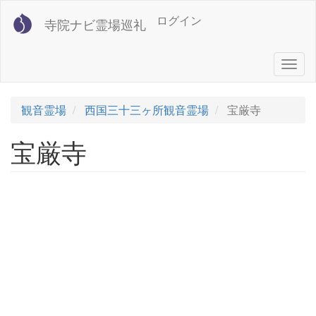
メ
User
ログイン
寺院ナビ霊場巡礼
イ
account
ン
コ
menu
Togg
ン
navig
テ
ン
観音霊場
西国三十三ヶ所観音霊場
宝厳寺
ツ
に
宝厳寺
移
動